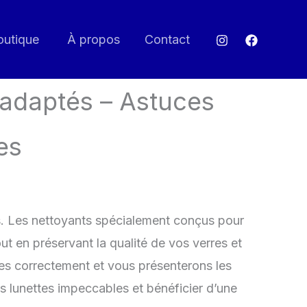
outique
À propos
Contact
 adaptés – Astuces
es
ttes. Les nettoyants spécialement conçus pour
out en préservant la qualité de vos verres et
tes correctement et vous présenterons les
s lunettes impeccables et bénéficier d’une