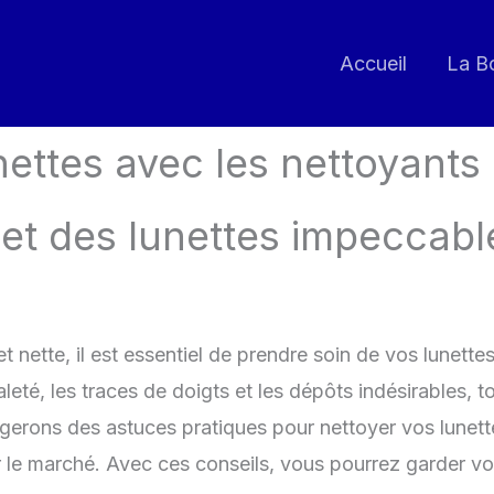
Accueil
La B
nettes avec les nettoyants
e et des lunettes impeccabl
e et nette, il est essentiel de prendre soin de vos lune
aleté, les traces de doigts et les dépôts indésirables, t
agerons des astuces pratiques pour nettoyer vos lunet
r le marché. Avec ces conseils, vous pourrez garder vo